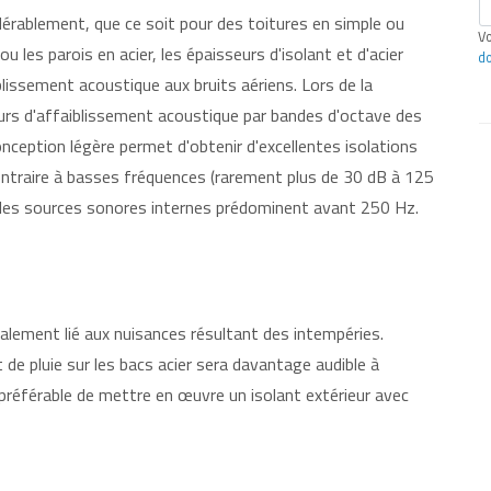
idérablement, que ce soit pour des toitures en simple ou
Vo
u les parois en acier, les épaisseurs d'isolant et d'acier
d
lissement acoustique aux bruits aériens. Lors de la
leurs d'affaiblissement acoustique par bandes d'octave des
conception légère permet d'obtenir d'excellentes isolations
ontraire à basses fréquences (rarement plus de 30 dB à 125
 les sources sonores internes prédominent avant 250 Hz.
ralement lié aux nuisances résultant des intempéries.
t de pluie sur les bacs acier sera davantage audible à
est préférable de mettre en œuvre un isolant extérieur avec