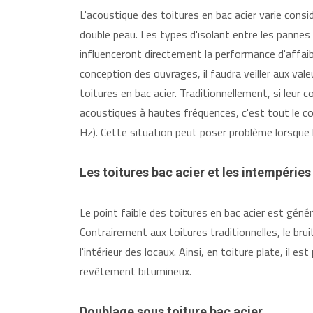
L'acoustique des toitures en bac acier varie cons
double peau. Les types d'isolant entre les pannes o
influenceront directement la performance d'affaib
conception des ouvrages, il faudra veiller aux va
toitures en bac acier. Traditionnellement, si leur 
acoustiques à hautes fréquences, c'est tout le c
Hz). Cette situation peut poser problème lorsque
Les toitures bac acier et les intempéries
Le point faible des toitures en bac acier est géné
Contrairement aux toitures traditionnelles, le brui
l'intérieur des locaux. Ainsi, en toiture plate, il 
revêtement bitumineux.
Doublage sous toiture bac acier