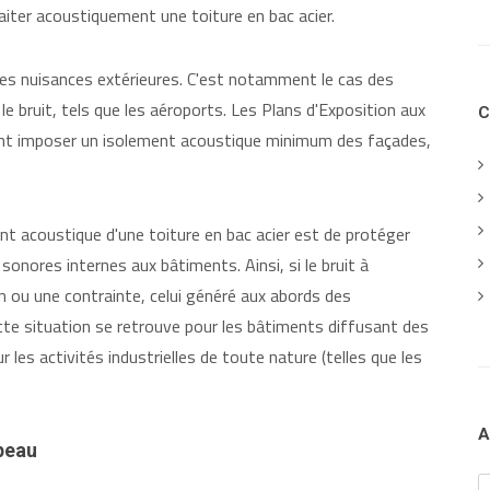
aiter acoustiquement une toiture en bac acier.
 des nuisances extérieures. C'est notamment le cas des
e bruit, tels que les aéroports. Les Plans d'Exposition aux
C
nt imposer un isolement acoustique minimum des façades,
ent acoustique d'une toiture en bac acier est de protéger
sonores internes aux bâtiments. Ainsi, si le bruit à
on ou une contrainte, celui généré aux abords des
tte situation se retrouve pour les bâtiments diffusant des
r les activités industrielles de toute nature (telles que les
A
 peau